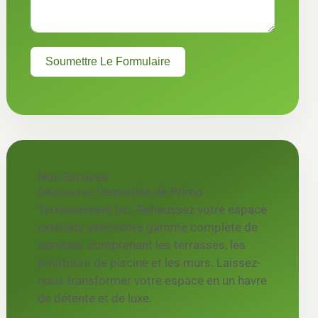
Soumettre Le Formulaire
Nos Services
Découvrez l’expertise de Primo
Terrassement Inc. Rehaussez votre espace
extérieur avec notre gamme complète de
services, comprenant les terrasses, les
pourtours de piscine et les murs. Laissez-
nous transformer votre espace en un havre
de détente et de luxe.