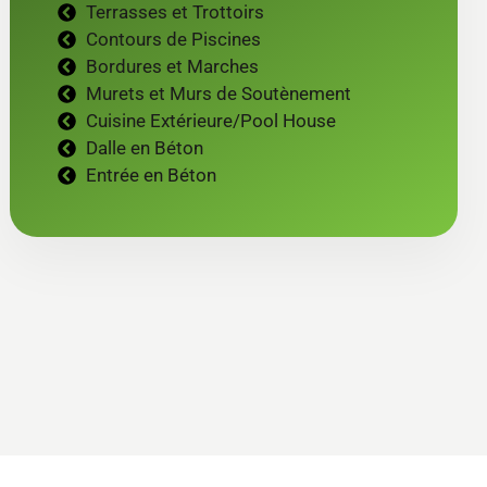
Terrasses et Trottoirs
Contours de Piscines
Bordures et Marches
Murets et Murs de Soutènement
Cuisine Extérieure/Pool House
Dalle en Béton
Entrée en Béton