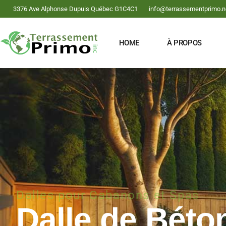
3376 Ave Alphonse Dupuis Québec G1C4C1
info@terrassementprimo.n
HOME
À PROPOS
Dalles pour Cabanons et Spas
Dalle de Béto