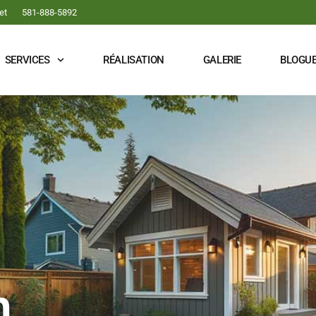
et
581-888-5892​
SERVICES
RÉALISATION
GALERIE
BLOGU
n